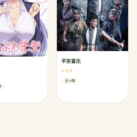
平安喜乐
翼
⭐ 8.8
全30集
集