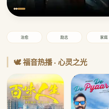
治愈
励志
家庭
🕊️ 福音热播 · 心灵之光