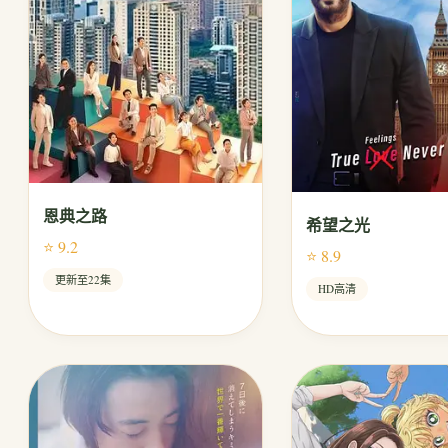
恩典之路
希望之光
⭐ 9.2
⭐ 8.9
更新至22集
HD高清