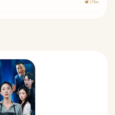
🕊️ 178w