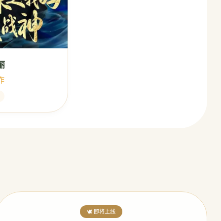
丽
神作
🕊️ 即将上线