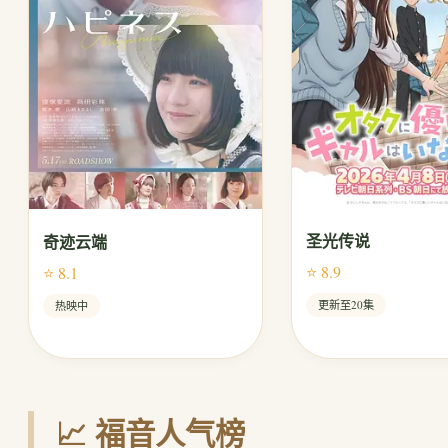
圣光传说
奇迹云端
⭐ 8.9
⭐ 8.1
更新至20集
热映中
📈 福音人气榜