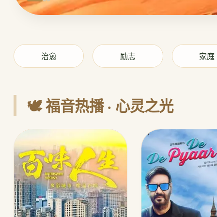
治愈
励志
家庭
🕊️ 福音热播 · 心灵之光