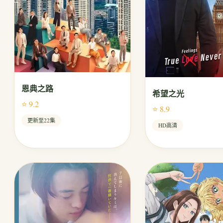
恩典之路
希望之光
⭐ 9.2
⭐ 8.9
更新至22集
HD高清