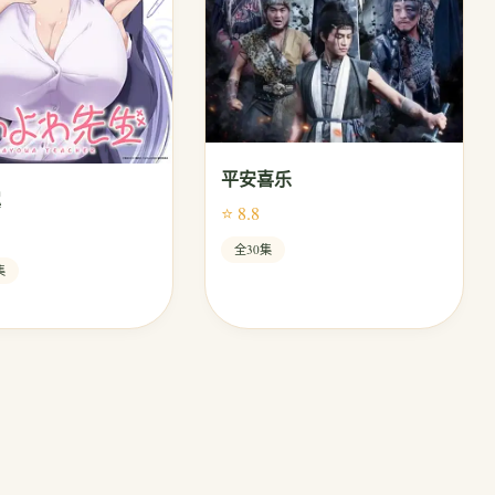
平安喜乐
翼
⭐ 8.8
全30集
集