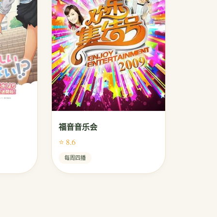
福音音乐会
⭐ 8.6
每周四播